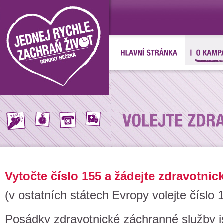
Vytočte číslo 155 a žádejte zdravotni
(v ostatních státech Evropy volejte číslo 
Posádky zdravotnické záchranné služby j