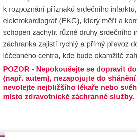
k rozpoznání příznaků srdečního infarktu
elektrokardiograf (EKG), který měří a kont
schopen zachytit různé druhy srdečního in
záchranka zajistí rychlý a přímý převoz 
léčebného centra, kde bude okamžitě zah
POZOR - Nepokoušejte se dopravit d
(např. autem), nezapojujte do shánění
nevolejte nejbližšího lékaře nebo své
místo zdravotnické záchranné služby.